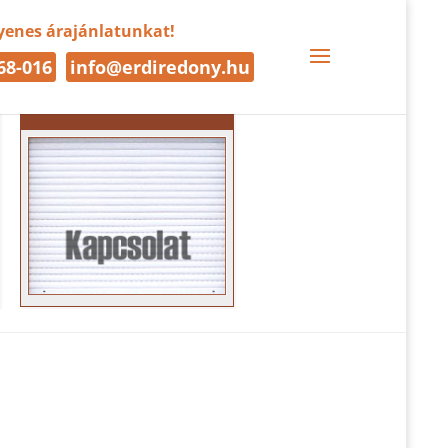
gyenes árajánlatunkat!
68-016
info@erdiredony.hu