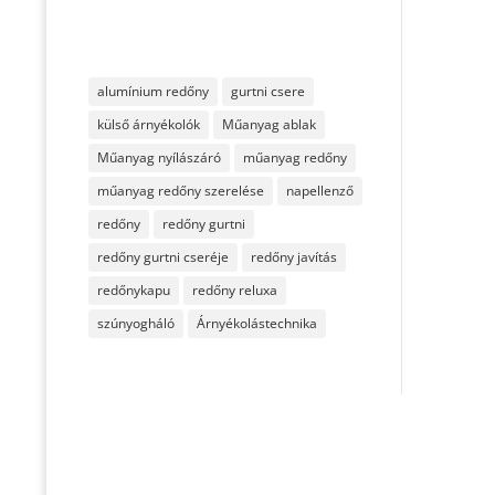
alumínium redőny
gurtni csere
külső árnyékolók
Műanyag ablak
Műanyag nyílászáró
műanyag redőny
műanyag redőny szerelése
napellenző
redőny
redőny gurtni
redőny gurtni cseréje
redőny javítás
redőnykapu
redőny reluxa
szúnyogháló
Árnyékolástechnika